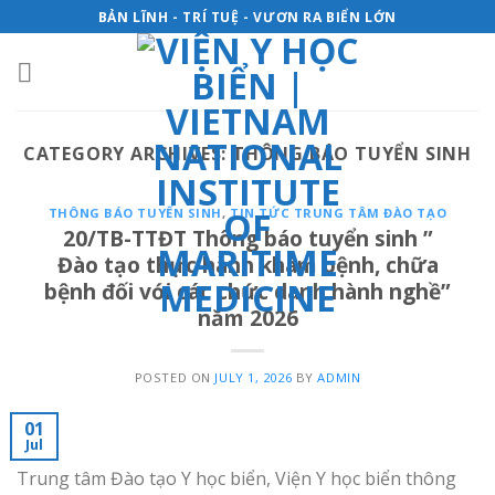
Skip
BẢN LĨNH - TRÍ TUỆ - VƯƠN RA BIỂN LỚN
to
content
CATEGORY ARCHIVES:
THÔNG BÁO TUYỂN SINH
THÔNG BÁO TUYỂN SINH
,
TIN TỨC TRUNG TÂM ĐÀO TẠO
20/TB-TTĐT Thông báo tuyển sinh ”
Đào tạo thực hành khám bệnh, chữa
bệnh đối với các chức danh hành nghề”
năm 2026
POSTED ON
JULY 1, 2026
BY
ADMIN
01
Jul
Trung tâm Đào tạo Y học biển, Viện Y học biển thông