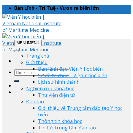
Skip
Bản Lĩnh - Trí Tuệ - Vươn ra biển lớn
to
content
MENU
MENU
Trang chủ
Giới thiệu
Ban lãnh đạo Viện Y học biển
Sơ đồ tổ chức – Viện Y học biển
Lịch sử hình thành
Nghiên cứu khoa học
Thư viện điện tử
Đào tạo
Giới thiệu về Trung tâm đào tạo Y học
biển
Thông tin khóa học
Tin tức trung tâm đào tạo