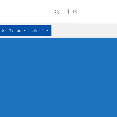
 tế
Tin tức
Liên hệ