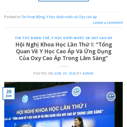
Posted in
Tin hoạt động
,
Y học dưới nước và Oxy cao áp
Leave a comment
TIN TỨC ĐOÀN THỂ
,
Y HỌC DƯỚI NƯỚC VÀ OXY CAO ÁP
Hội Nghị Khoa Học Lần Thứ I: “Tổng
Quan Về Y Học Cao Áp Và Ứng Dụng
Của Oxy Cao Áp Trong Lâm Sàng”
POSTED ON
JUNE 20, 2026
BY
ADMIN
20
Jun