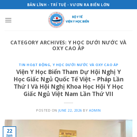
Skip
BẢN LĨNH - TRÍ TUỆ - VƯƠN RA BIỂN LỚN
to
content
CATEGORY ARCHIVES:
Y HỌC DƯỚI NƯỚC VÀ
OXY CAO ÁP
TIN HOẠT ĐỘNG
,
Y HỌC DƯỚI NƯỚC VÀ OXY CAO ÁP
Viện Y Học Biển Tham Dự Hội Nghị Y
Học Giấc Ngủ Quốc Tế Việt – Pháp Lần
Thứ I Và Hội Nghị Khoa Học Hội Y Học
Giấc Ngủ Việt Nam Lần Thứ VII
POSTED ON
JUNE 22, 2026
BY
ADMIN
22
Jun