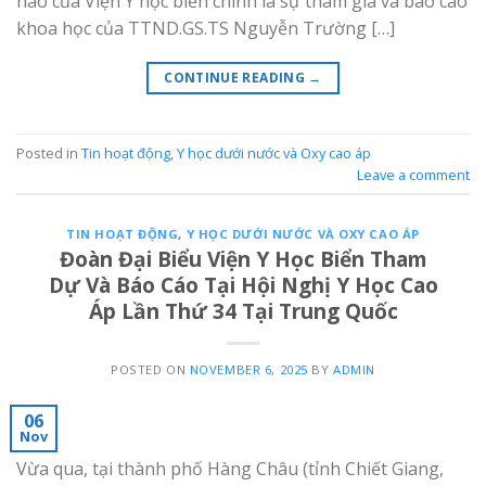
hào của Viện Y học biển chính là sự tham gia và báo cáo
khoa học của TTND.GS.TS Nguyễn Trường […]
CONTINUE READING
→
Posted in
Tin hoạt động
,
Y học dưới nước và Oxy cao áp
Leave a comment
TIN HOẠT ĐỘNG
,
Y HỌC DƯỚI NƯỚC VÀ OXY CAO ÁP
Đoàn Đại Biểu Viện Y Học Biển Tham
Dự Và Báo Cáo Tại Hội Nghị Y Học Cao
Áp Lần Thứ 34 Tại Trung Quốc
POSTED ON
NOVEMBER 6, 2025
BY
ADMIN
06
Nov
Vừa qua, tại thành phố Hàng Châu (tỉnh Chiết Giang,