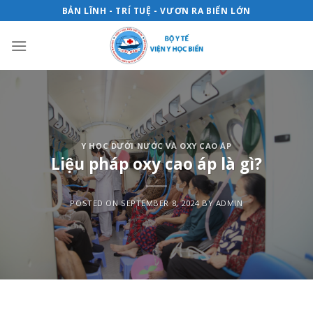
Skip
BẢN LĨNH - TRÍ TUỆ - VƯƠN RA BIỂN LỚN
to
content
Y HỌC DƯỚI NƯỚC VÀ OXY CAO ÁP
Liệu pháp oxy cao áp là gì?
POSTED ON
SEPTEMBER 8, 2024
BY
ADMIN