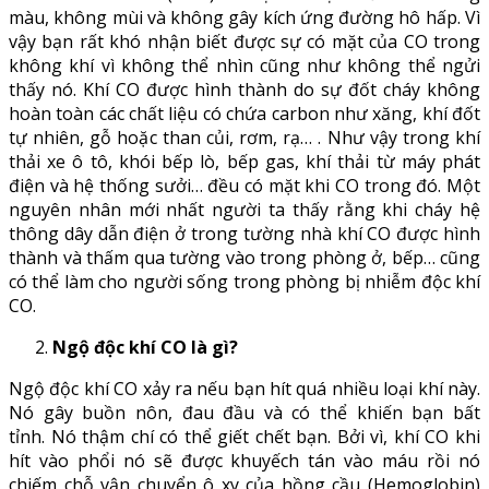
màu, không mùi và không gây kích ứng đường hô hấp. Vì
vậy bạn rất khó nhận biết được sự có mặt của CO trong
không khí vì không thể nhìn cũng như không thể ngửi
thấy nó. Khí CO được hình thành do sự đốt cháy không
hoàn toàn các chất liệu có chứa carbon như xăng, khí đốt
tự nhiên, gỗ hoặc than củi, rơm, rạ… . Như vậy trong khí
thải xe ô tô, khói bếp lò, bếp gas, khí thải từ máy phát
điện và hệ thống sưởi… đều có mặt khi CO trong đó. Một
nguyên nhân mới nhất người ta thấy rằng khi cháy hệ
thông dây dẫn điện ở trong tường nhà khí CO được hình
thành và thấm qua tường vào trong phòng ở, bếp… cũng
có thể làm cho người sống trong phòng bị nhiễm độc khí
CO.
Ngộ độc khí CO là gì?
Ngộ độc khí CO xảy ra nếu bạn hít quá nhiều loại khí này.
Nó gây buồn nôn, đau đầu và có thể khiến bạn bất
tỉnh. Nó thậm chí có thể giết chết bạn. Bởi vì, khí CO khi
hít vào phổi nó sẽ được khuyếch tán vào máu rồi nó
chiếm chỗ vận chuyển ô xy của hồng cầu (Hemoglobin)