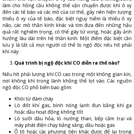
làm cho hồng cầu không thể vận chuyển được khí ô xy
đến các tế bào và các mô của cơ thể, gây nên hiện tượng
thiếu ô xy của tế bào, đặc biệt nguy hiểm là thiếu ô xy
não, các mô thần kinh khác và tim đưa đến những hậu
quả rất nghiêm trọng, có thể gây tử vong, hoặc gây ảnh
hưởng lâu dài trên hệ thần kinh. Một điểm đặc biệt cần
lưu ý là tất cả mọi người có thể bị ngộ độc nếu hít phải
khí này.
Quá trình bị ngộ độc khí CO diễn ra thế nào?
Nếu hít phải lượng khí CO cao trong một không gian kín,
nơi không khí trong lành không thể lọt vào. Các nguồn
ngộ độc CO phổ biến bao gồm:
Khói từ đám cháy
Lò đốt khí gas, bình nóng lạnh đun bằng khí ga
hoặc dầu hoạt động không tốt
Lò sưởi dầu hỏa, lò nướng than, bếp cắm trại và
máy phát điện chạy bằng xăng, dầu hoặc gas
Ô tô hoặc các phương tiện khác được để lại trong