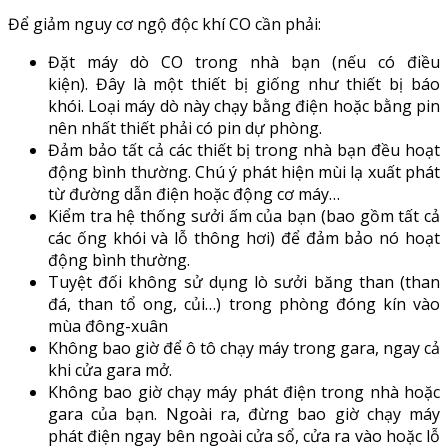
Để giảm nguy cơ ngộ độc khí CO cần phải:
Đặt máy dò CO trong nhà bạn (nếu có điều
kiện). Đây là một thiết bị giống như thiết bị báo
khói. Loại máy dò này chạy bằng điện hoặc bằng pin
nên nhất thiết phải có pin dự phòng.
Đảm bảo tất cả các thiết bị trong nhà bạn đều hoạt
động bình thường. Chú ý phát hiện mùi lạ xuất phát
từ đường dẫn điện hoặc động cơ máy…
Kiểm tra hệ thống sưởi ấm của bạn (bao gồm tất cả
các ống khói và lỗ thông hơi) để đảm bảo nó hoạt
động bình thường.
Tuyệt đối không sử dụng lò sưởi băng than (than
đá, than tổ ong, củi…) trong phòng đóng kín vào
mùa đông-xuân
Không bao giờ để ô tô chạy máy trong gara, ngay cả
khi cửa gara mở.
Không bao giờ chạy máy phát điện trong nhà hoặc
gara của bạn. Ngoài ra, đừng bao giờ chạy máy
phát điện ngay bên ngoài cửa sổ, cửa ra vào hoặc lỗ