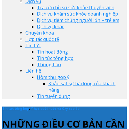
Dịch vụ
Tra cứu hồ sơ sức khỏe thuyển viên
Dịch vụ khám sức khỏe doanh nghiệp
Dịch vụ tiêm chủng người lớn – trẻ em
Dịch vụ khác
Chuyên khoa
Hợp tác quốc tế
Tin tức
Tin hoạt động
Tin tức tổng hợp
Thông báo
Liên hệ
Hòm thư góp ý
Khảo sát sự hài lòng của khách
hàng
Tin tuyển dụng
Tin tức tổng hợp
,
Y học dưới nước và Oxy cao áp
NHỮNG ĐIỀU CƠ BẢN CẦN