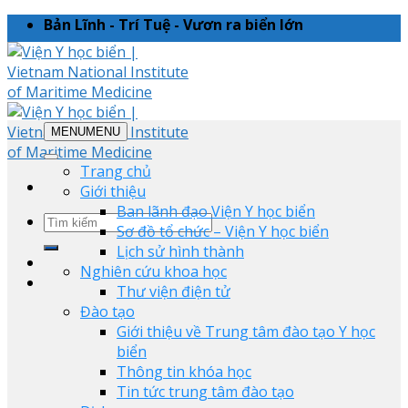
Skip
Bản Lĩnh - Trí Tuệ - Vươn ra biển lớn
to
content
MENU
MENU
Trang chủ
Giới thiệu
Ban lãnh đạo Viện Y học biển
Sơ đồ tổ chức – Viện Y học biển
Lịch sử hình thành
Nghiên cứu khoa học
Thư viện điện tử
Đào tạo
Giới thiệu về Trung tâm đào tạo Y học
biển
Thông tin khóa học
Tin tức trung tâm đào tạo