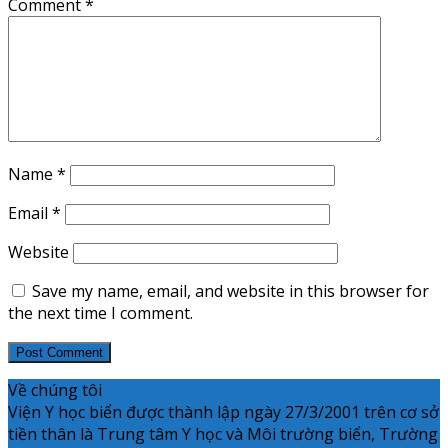
Comment
*
Name
*
Email
*
Website
Save my name, email, and website in this browser for
the next time I comment.
Về chúng tôi
Viện Y học biển được thành lập ngày 27/3/2001 trên cơ sở
tiền thân là Trung tâm Y học và Môi trường biển, Trường