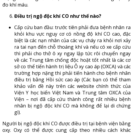
đo khí máu.
Điều trị ngộ độc khí CO như thế nào?
Cấp cứu ban đầu: trước tiên phải đưa bệnh nhân ra
khỏi khu vực nguy cơ có nồng độ khí CO cao, đặc
biệt là các nạn nhân của các vụ cháy ra khỏi nơi xảy
ra tai nạn đến chỗ thoáng khí và nếu có xe cấp cứu
thì phải cho thở ô xy ngay lập tức rôi chuyển ngay
về các Trung tâm chống độc hoặt tốt nhất là các cơ
sở co thể tiến hành trị liệu Ô xy cao áp (OXCA) và các
trường hợp nặng thi phải tiến hành cho bệnh nhân
điều trị bằng Hồi sức cao áp (Các bạn có thể tham
khảo vấn đề này trên các website chính thức của
Viện Y học biển Việt Nam và Trung tâm OXCA của
Viện – nơi đã cấp cứu thành công rất nhiều bệnh
nhân bị ngộ độc khí CO mà không để lại di chứng
gì).
Người bị ngộ độc khí CO được điều trị tại bệnh viện bằng
oxy. Oxy có thể được cung cấp theo nhiều cách khác