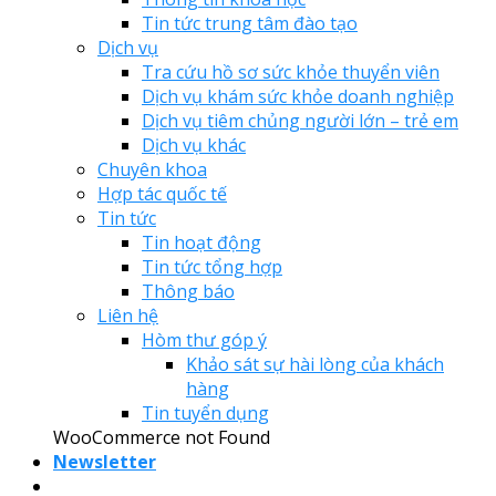
Tin tức trung tâm đào tạo
Dịch vụ
Tra cứu hồ sơ sức khỏe thuyển viên
Dịch vụ khám sức khỏe doanh nghiệp
Dịch vụ tiêm chủng người lớn – trẻ em
Dịch vụ khác
Chuyên khoa
Hợp tác quốc tế
Tin tức
Tin hoạt động
Tin tức tổng hợp
Thông báo
Liên hệ
Hòm thư góp ý
Khảo sát sự hài lòng của khách
hàng
Tin tuyển dụng
WooCommerce not Found
Newsletter