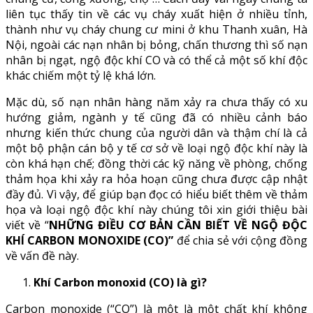
liên tục thấy tin về các vụ cháy xuất hiện ở nhiều tỉnh,
thành như vụ cháy chung cư mini ở khu Thanh xuân, Hà
Nội, ngoài các nạn nhân bị bỏng, chấn thương thì số nạn
nhân bị ngạt, ngộ độc khí CO và có thể cả một số khí độc
khác chiếm một tỷ lệ khá lớn.
Mặc dù, số nạn nhân hàng năm xảy ra chưa thấy có xu
hướng giảm, ngành y tế cũng đã có nhiều cảnh báo
nhưng kiến thức chung của người dân và thậm chí là cả
một bộ phận cán bộ y tế cơ sở về loại ngộ độc khí này là
còn khá hạn chế; đồng thời các kỹ năng về phòng, chống
thảm họa khi xảy ra hỏa hoạn cũng chưa được cập nhật
đầy đủ. Vì vậy, để giúp bạn đọc có hiểu biết thêm về thảm
họa và loại ngộ độc khí này chúng tôi xin giới thiệu bài
viết về “
NHỮNG ĐIỀU CƠ BẢN CẦN BIẾT VỀ NGỘ ĐỘC
KHÍ CARBON MONOXIDE (CO)”
để chia sẻ với cộng đồng
về vấn đề này.
Khí Carbon monoxid (CO) là gì?
Carbon monoxide (“CO”) là một là một chất khí không