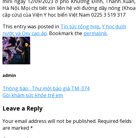
mini ngày 12/09/2023 ở phố Khương Đình, Thanh Xuân,
Hà Nội. Mọi chi tiết xin liên hệ với đường dây nóng (Khoa
cấp cứu) của Viện Y học biển Việt Nam 0225 3 519 317
This entry was posted in
Tin tức tổng hợp
,
Y học dưới
nước và Oxy cao áp
. Bookmark the
permalink
.
admin
Thông báo : Thư mời báo giá TM-374
Gói khám sức khỏe trẻ em
Leave a Reply
Your email address will not be published.
Required fields
are marked
*