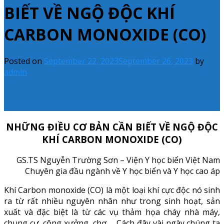
BIẾT VỀ NGỘ ĐỘC KHÍ
CARBON MONOXIDE (CO)
Posted on
September 22, 2023
September 26, 2023
by
admin
NHỮNG ĐIỀU CƠ BẢN CẦN BIẾT VỀ NGỘ ĐỘC
KHÍ CARBON MONOXIDE (CO)
GS.TS Nguyễn Trường Sơn – Viện Y học biển Việt Nam
Chuyên gia đầu ngành về Y học biển và Y học cao áp
Khí Carbon monoxide (CO) là một loại khí cực độc nó sinh
ra từ rất nhiều nguyên nhân như trong sinh hoạt, sản
xuất và đặc biệt là từ các vụ thảm họa cháy nhà máy,
chung cư, công xưởng, chợ … Cách đây vài ngày chúng ta