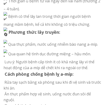
Thời gian ủ bệnh: từ vài ngày đến vài năm (thường 2
– 4 tuần).
Bệnh có thể lây lan trong thời gian người bệnh
mang mầm bệnh, kể cả khi không có triệu chứng.
Phương thức lây truyền:
Qua thực phẩm, nước uống nhiễm bào nang a-míp.
Qua quan hệ tình dục đường miệng – hậu môn.
Lưu ý: Người bệnh cấp tính ít có khả năng lây vì thể
hoạt động của a-míp dễ chết khi ra ngoài cơ thể.
Cách phòng chống bệnh lỵ a-míp:
Rửa tay sạch bằng xà phòng sau khi đi vệ sinh và trước
khi ăn.
Ăn thực phẩm hợp vệ sinh, uống nước đun sôi để
nguội.