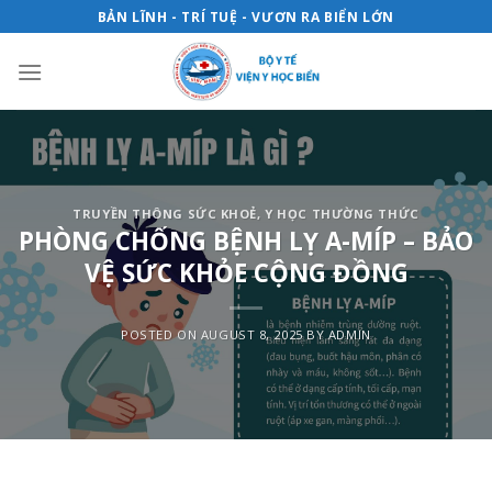
Skip
BẢN LĨNH - TRÍ TUỆ - VƯƠN RA BIỂN LỚN
to
content
TRUYỀN THÔNG SỨC KHOẺ
,
Y HỌC THƯỜNG THỨC
PHÒNG CHỐNG BỆNH LỴ A-MÍP – BẢO
VỆ SỨC KHỎE CỘNG ĐỒNG
POSTED ON
AUGUST 8, 2025
BY
ADMIN